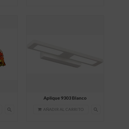
Aplique 9303 Blanco
search
search
AÑADIR AL CARRITO