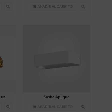
search
search
AÑADIR AL CARRITO
Luz
Sasha Aplique
search
search
AÑADIR AL CARRITO