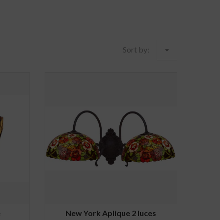
Sort by:
arrow_drop_down
e
New York Aplique 2 luces