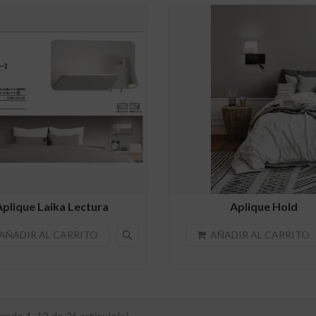
Aplique Laika Lectura
Aplique Hold
search
AÑADIR AL CARRITO
AÑADIR AL CARRITO
ndo 1-12 de 36 artículo(s)