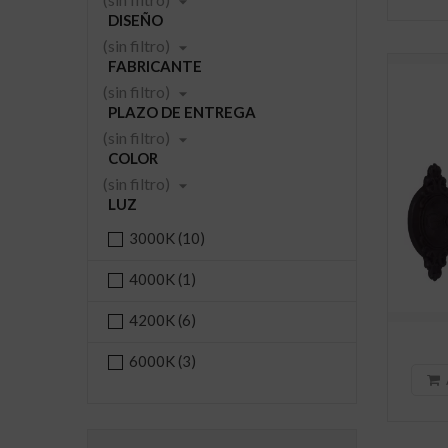

DISEÑO
(sin filtro)

FABRICANTE
(sin filtro)

PLAZO DE ENTREGA
(sin filtro)

COLOR
(sin filtro)

LUZ
3000K
(10)
4000K
(1)
4200K
(6)
6000K
(3)