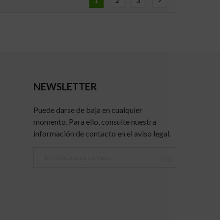
1
2
3
chevron_right
NEWSLETTER
Puede darse de baja en cualquier
momento. Para ello, consulte nuestra
información de contacto en el aviso legal.