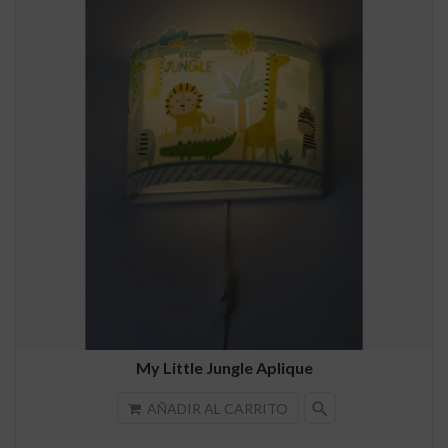
My Little Jungle Aplique
search
AÑADIR AL CARRITO