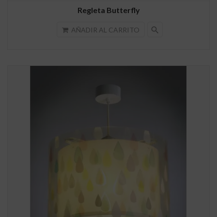
Regleta Butterfly
search
AÑADIR AL CARRITO