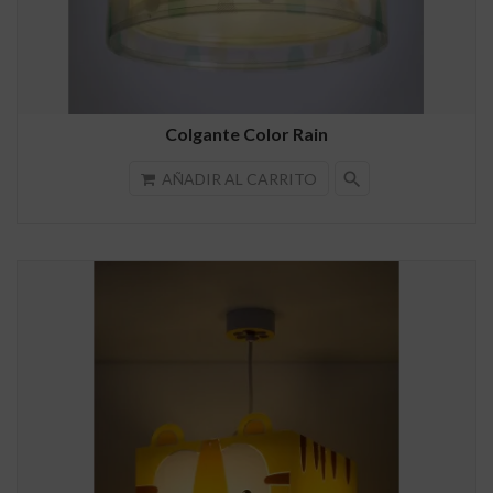
Colgante Color Rain
search
AÑADIR AL CARRITO