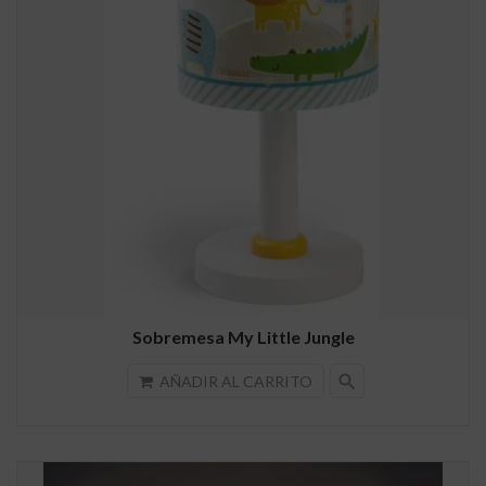
Sobremesa My Little Jungle
search
AÑADIR AL CARRITO