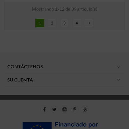
Mostrando 1-12 de 39 artículo(s)
1
2
3
4
chevron_right
CONTÁCTENOS
expand_more
SU CUENTA
expand_more