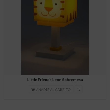
Little Friends Leon Sobremesa
search
AÑADIR AL CARRITO