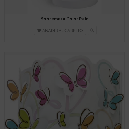
Sobremesa Color Rain
search
AÑADIR AL CARRITO