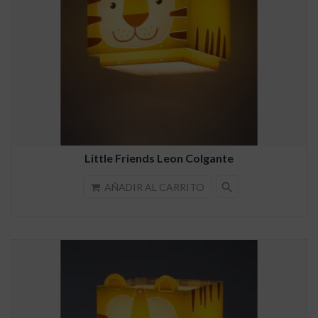
Little Friends Leon Colgante
search
AÑADIR AL CARRITO