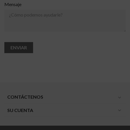
Mensaje
CONTÁCTENOS
expand_more
SU CUENTA
expand_more