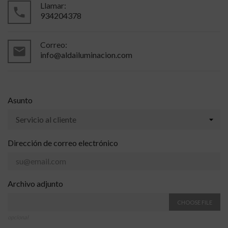
Llamar:
local_phone
934204378
Correo:
mail_outline
info@aldailuminacion.com
Asunto
Dirección de correo electrónico
Archivo adjunto
CHOOSE FILE
opcional