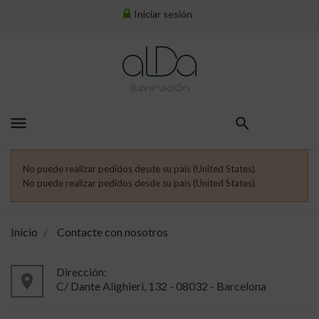
Iniciar sesión
menu
No puede realizar pedidos desde su país (United States).
No puede realizar pedidos desde su país (United States).
Inicio
Contacte con nosotros
Dirección:
place
C/ Dante Alighieri, 132 - 08032 - Barcelona