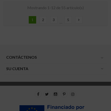
Mostrando 1-12 de 55 artículo(s)
1
2
3
5
chevron_right
…
CONTÁCTENOS
expand_more
SU CUENTA
expand_more