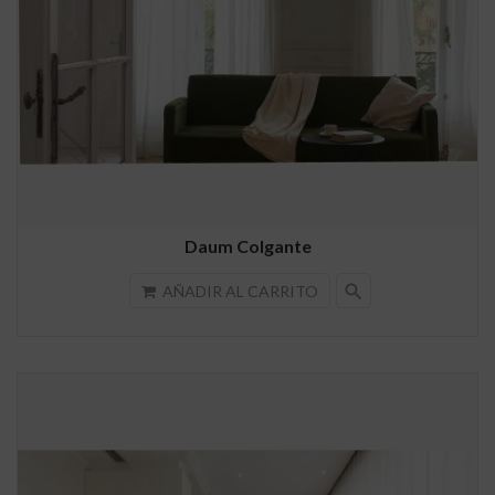
Daum Colgante
search
AÑADIR AL CARRITO