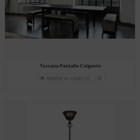
Toscana Pantalla Colgante
search
AÑADIR AL CARRITO