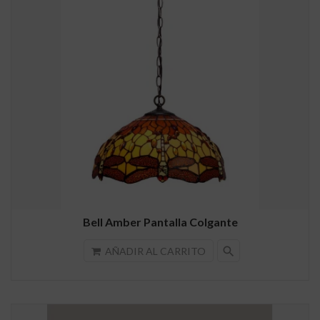
Bell Amber Pantalla Colgante
search
AÑADIR AL CARRITO