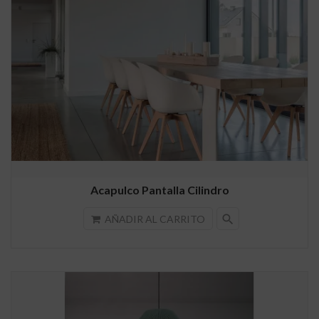
Acapulco Pantalla Cilindro
search
AÑADIR AL CARRITO