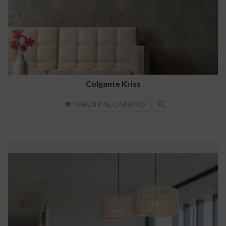
Colgante Kriss
search
AÑADIR AL CARRITO