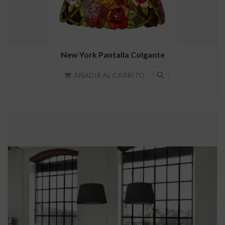
New York Pantalla Colgante
search
AÑADIR AL CARRITO