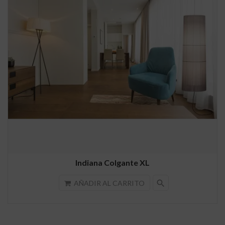
Indiana Colgante XL
search
AÑADIR AL CARRITO