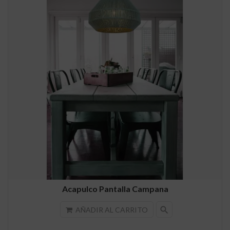
Acapulco Pantalla Campana
search
AÑADIR AL CARRITO