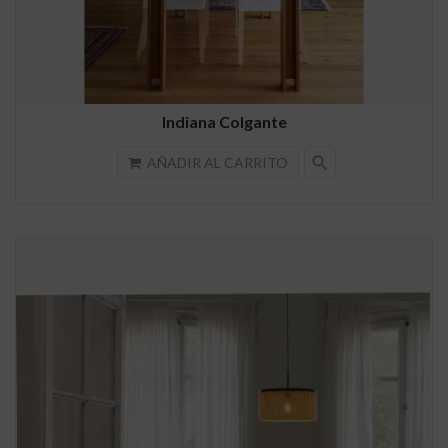
Indiana Colgante
search
AÑADIR AL CARRITO