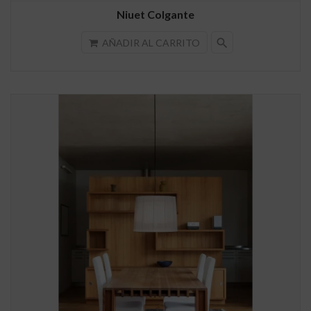
Niuet Colgante
search
AÑADIR AL CARRITO