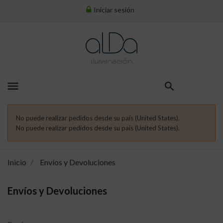
Iniciar sesión
menu
No puede realizar pedidos desde su país (United States).
No puede realizar pedidos desde su país (United States).
Inicio
Envíos y Devoluciones
Envíos y Devoluciones