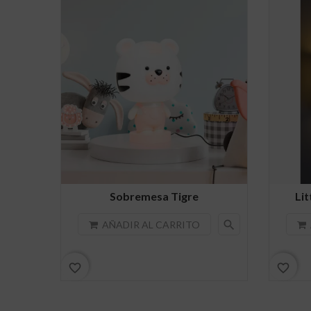
Sobremesa Tigre
Lit
search
AÑADIR AL CARRITO
favorite_border
favorite_border