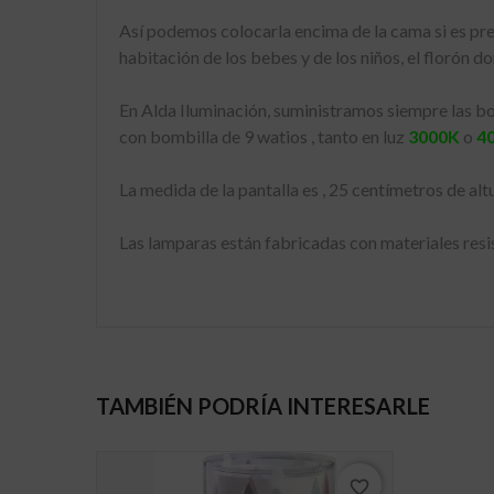
Así podemos colocarla encima de la cama si es prec
habitación de los bebes y de los niños, el florón d
En Alda Iluminación, suministramos siempre las bo
con bombilla de 9 watios , tanto en luz
3000K
o
4
La medida de la pantalla es , 25 centímetros de al
Las lamparas están fabricadas con materiales res
TAMBIÉN PODRÍA INTERESARLE
favorite_border