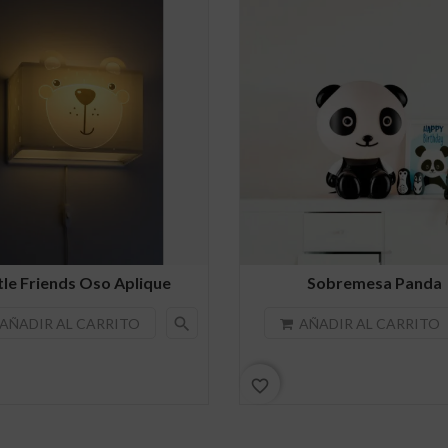
tle Friends Oso Aplique
Sobremesa Panda
search
AÑADIR AL CARRITO
AÑADIR AL CARRITO
favorite_border