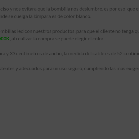
iso y nos evitara que la bombilla nos deslumbre, es por eso, que es
onde se cuelga la lámpara es de color blanco.
mbillas led con nuestros productos, para que el cliente no tenga q
000K
, al realizar la compra se puede elegir el color.
tura y 33 centímetros de ancho, la medida del cable es de 52 centí
istentes y adecuados para un uso seguro, cumpliendo las mas exige