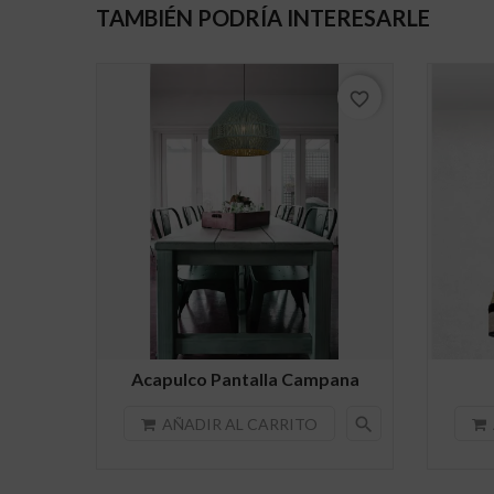
TAMBIÉN PODRÍA INTERESARLE
favorite_border
Acapulco Pantalla Campana
search
AÑADIR AL CARRITO