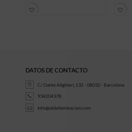
favorite_border
favorite_border
DATOS DE CONTACTO
C/ Dante Alighieri, 132 - 08032 - Barcelona
934204378
info@aldailuminacion.com