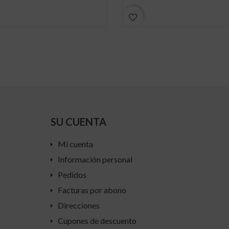
favorite_border
SU CUENTA
Mi cuenta
Información personal
Pedidos
Facturas por abono
Direcciones
Cupones de descuento