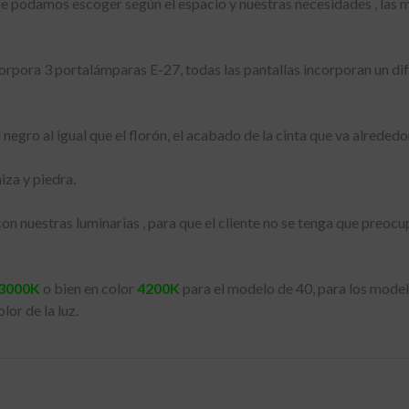
e podamos escoger según el espacio y nuestras necesidades , las 
rpora 3 portalámparas E-27, todas las pantallas incorporan un difu
negro al igual que el florón, el acabado de la cinta que va alrededo
za y piedra.
n nuestras luminarias , para que el cliente no se tenga que preocu
3000K
o bien en color
4200K
para el modelo de 40, para los model
lor de la luz.