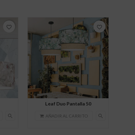
favorite_border
favorite_border
Leaf Duo Pantalla 50
search
search
AÑADIR AL CARRITO