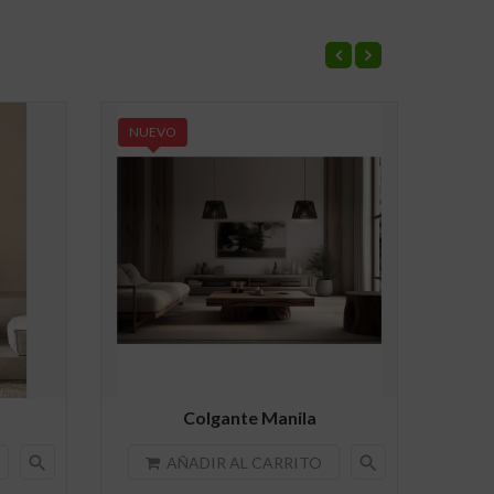
NUEVO
Colgante Manila
search
search
AÑADIR AL CARRITO