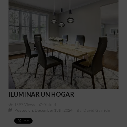
ILUMINAR UN HOGAR
1597
Views
0
Liked
Posted on:
December 13th 2024
By:
David Garrido