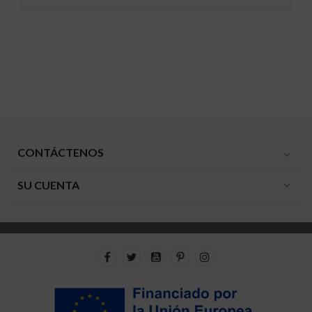
CONTÁCTENOS
expand_more
SU CUENTA
expand_more