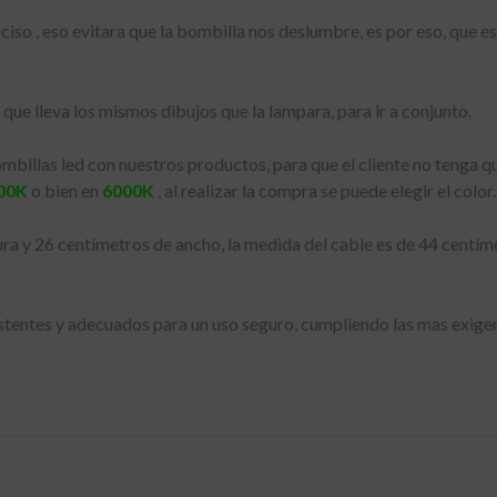
iso , eso evitara que la bombilla nos deslumbre, es por eso, que es
, que lleva los mismos dibujos que la lampara, para ir a conjunto.
mbillas led con nuestros productos, para que el cliente no tenga q
00K
o bien en
6000K
, al realizar la compra se puede elegir el color.
tura y 26 centímetros de ancho, la medida del cable es de 44 centí
istentes y adecuados para un uso seguro, cumpliendo las mas exige