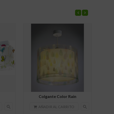
NUE
Colgante Color Rain
search
search
AÑADIR AL CARRITO