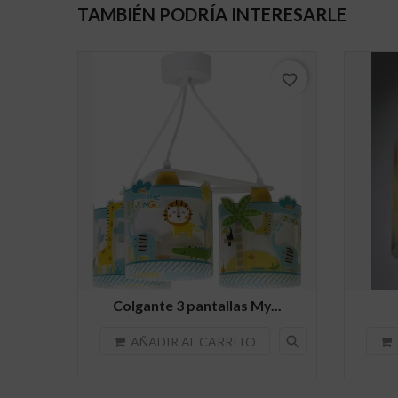
TAMBIÉN PODRÍA INTERESARLE
favorite_border
Colgante 3 pantallas My...
search
AÑADIR AL CARRITO