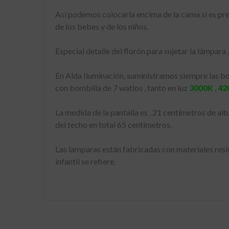
Así podemos colocarla encima de la cama si es prec
de los bebes y de los niños.
Especial detalle del florón para sujetar la lámpara 
En Alda Iluminación, suministramos siempre las bo
con bombilla de 7 watios , tanto en luz
3000K
,
42
La medida de la pantalla es , 21 centímetros de al
del techo en total 65 centímetros.
Las lamparas están fabricadas con materiales res
infantil se refiere.