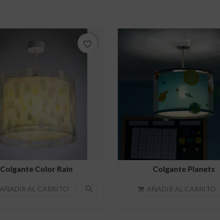
favorite_border
Colgante Color Rain
Colgante Planets
search
AÑADIR AL CARRITO
AÑADIR AL CARRITO