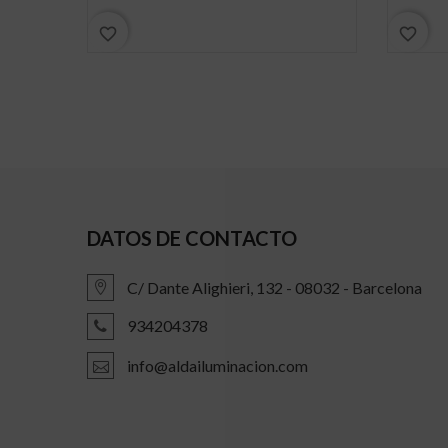
favorite_border
favorite_border
DATOS DE CONTACTO
C/ Dante Alighieri, 132 - 08032 - Barcelona
934204378
info@aldailuminacion.com