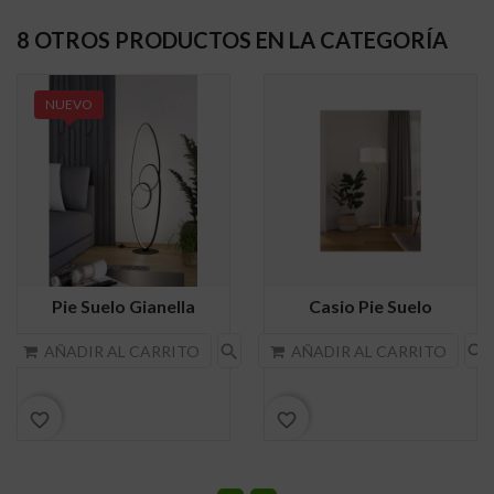
8 OTROS PRODUCTOS EN LA CATEGORÍA
NUEVO
Pie Suelo Gianella
Casio Pie Suelo
search
search
AÑADIR AL CARRITO
AÑADIR AL CARRITO
favorite_border
favorite_border