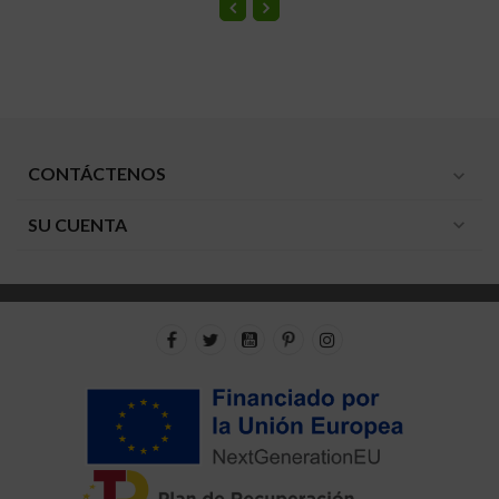
CONTÁCTENOS
expand_more
SU CUENTA
expand_more