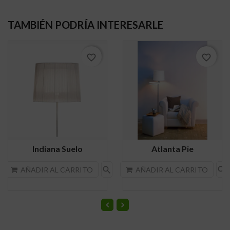
TAMBIÉN PODRÍA INTERESARLE
favorite_border
favorite_border
Indiana Suelo
Atlanta Pie
search
search
AÑADIR AL CARRITO
AÑADIR AL CARRITO