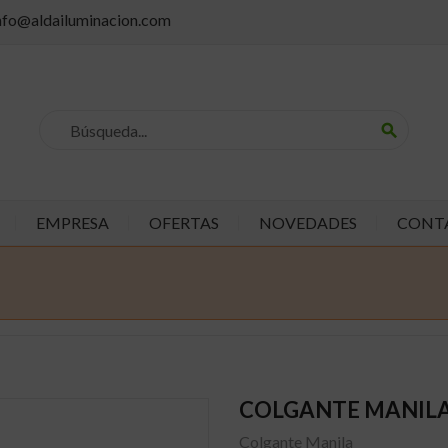
info@aldailuminacion.com
search
EMPRESA
OFERTAS
NOVEDADES
CONT
COLGANTE MANIL
Colgante Manila