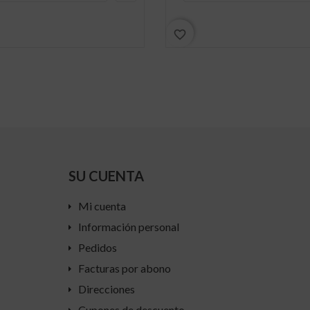
favorite_border
SU CUENTA
Mi cuenta
Información personal
Pedidos
Facturas por abono
Direcciones
Cupones de descuento