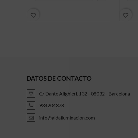
favorite_border
favorite_border
DATOS DE CONTACTO
C/ Dante Alighieri, 132 - 08032 - Barcelona
934204378
info@aldailuminacion.com