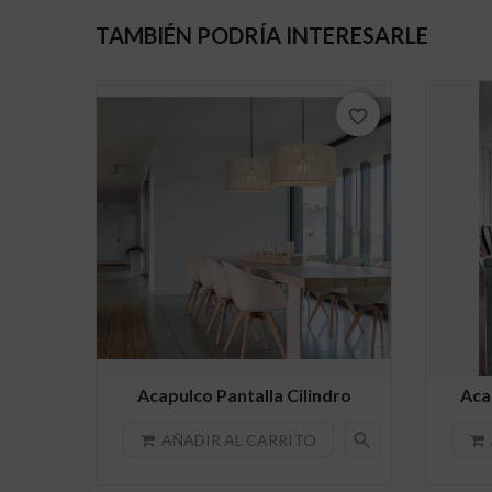
TAMBIÉN PODRÍA INTERESARLE
favorite_border
Acapulco Pantalla Cilindro
Aca
search
AÑADIR AL CARRITO