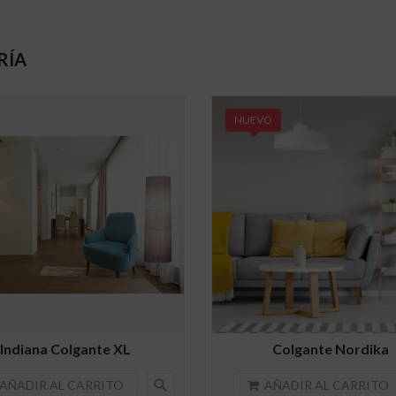
RÍA
NUEVO
Indiana Colgante XL
Colgante Nordika
search
AÑADIR AL CARRITO
AÑADIR AL CARRITO